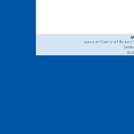
มู
๘๘๘ อาคารไอทาวเวอร์ ชั้น ๑๘ ถ.วิ
โทรศัพ
อีเมล์